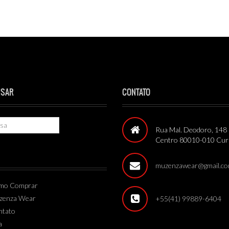
ISAR
CONTATO
Rua Mal. Deodoro, 148 
Centro 80010-010 Curi
muzenzawear@gmail.c
mo Comprar
zenza Wear
+55(41) 99889-6404
ntato
a