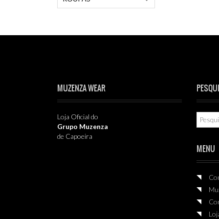
MUZENZA WEAR
PESQU
Loja Oficial do
Grupo Muzenza
de Capoeira
MENU
Co
Mu
Co
Loj