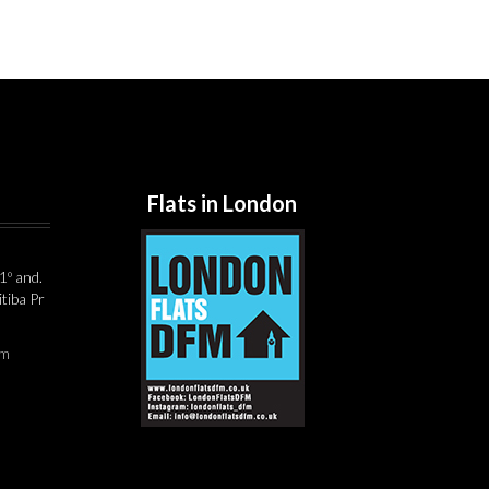
Flats in London
1º and.
tiba Pr
om